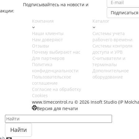
Подписывайтесь на новости и
акции:
Компания
Каталог
Наши клиенты
Cистемы учета
Нам доверяют
рабочего времени
Отзывы
Системы контроля
Почему выбирают нас
доступа и УРВ
Для партнеров
Считыватели и
Политика
терминалы
конфиденциальности
Дополнительное
Пользовательское
оборудование
соглашение
Согласие на обработку
Cookies
www.timecontrol.ru © 2026 Insoft Studio (IP Molc
Версия для печати
Найти