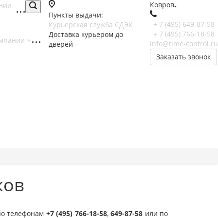
Ковров
нии
Пункты выдачи:
+ 7 (495) 649-87-58
Курьерская служба СДЭК
+ 7 (495) 766-18-58
Доставка курьером до
омпании
info@time-control.ru
дверей
Заказать звонок
ков
по телефонам
+7 (495) 766-18-58
,
649-87-58
или по