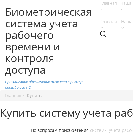
Главная
Наша 
Биометрическая
система учета
Главная
Наша
рабочего
времени и
контроля
доступа
Программное обеспечение включено в реестр
российского ПО
Главная
Купить
Купить систему учета ра
По вопросам приобретения
системы учета рабо