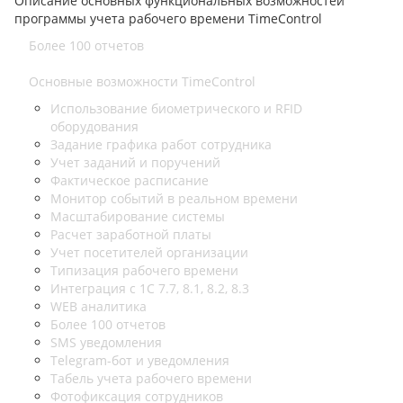
Описание основных функциональных возможностей
программы учета рабочего времени TimeControl
Более 100 отчетов
Основные возможности TimeControl
Использование биометрического и RFID
оборудования
Задание графика работ сотрудника
Учет заданий и поручений
Фактическое расписание
Монитор событий в реальном времени
Масштабирование системы
Расчет заработной платы
Учет посетителей организации
Типизация рабочего времени
Интеграция с 1С 7.7, 8.1, 8.2, 8.3
WEB аналитика
Более 100 отчетов
SMS уведомления
Telegram-бот и уведомления
Табель учета рабочего времени
Фотофиксация сотрудников