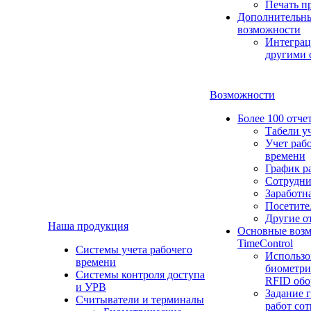
Печать п
Дополнительн
возможности
Интеграц
другими 
Возможности
Более 100 отче
Табели у
Учет раб
времени
График р
Сотрудн
Заработн
Посетите
Другие о
Наша продукция
Основные воз
TimeControl
Cистемы учета рабочего
Использо
времени
биометри
Системы контроля доступа
RFID обо
и УРВ
Задание 
Считыватели и терминалы
работ со