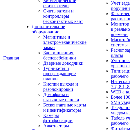
Биометрические
Учет зад
считыватели
поручен
Считыватели и
Фактичес
контроллеры
расписан
бесконтактных карт
Монитор
Дополнительное
в реальн
оборудование
времени
Магнитные и
Масштаб
электромеханические
системы
замки
Расчет з
Блоки питания,
платы
Главная
бесперебойники
Учет пос
Дверные доводчики
организа
Турникеты и
Типизац
преграждающие
рабочего
планки
Интеграц
Кнопки выхода и
7.7, 8.1, 8
разблокировки
WEB ана
Домофоны и
Более 100
вызывные панели
SMS уве
Бесконтактные карты
Telegram-
и идентификаторы
уведомле
Камеры
Табель уч
фотофиксации
рабочего
Алкотестеры
Фотофик