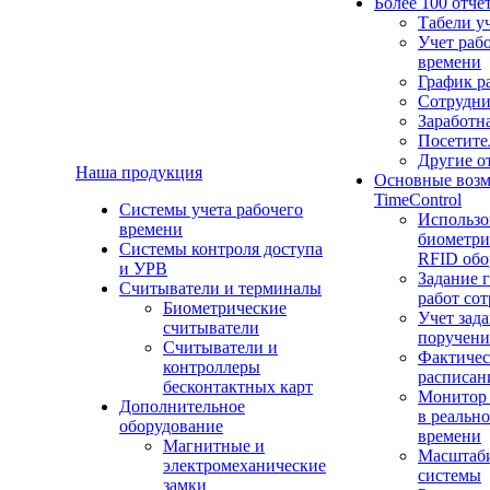
Более 100 отче
Табели у
Учет раб
времени
График р
Сотрудн
Заработн
Посетите
Другие о
Наша продукция
Основные воз
TimeControl
Cистемы учета рабочего
Использо
времени
биометри
Системы контроля доступа
RFID обо
и УРВ
Задание 
Считыватели и терминалы
работ со
Биометрические
Учет зад
считыватели
поручен
Считыватели и
Фактичес
контроллеры
расписан
бесконтактных карт
Монитор
Дополнительное
в реальн
оборудование
времени
Магнитные и
Масштаб
электромеханические
системы
замки