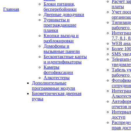
Расчет з
Блоки питания,
платы
Главная
бесперебойники
Учет пос
Дверные доводчики
организа
Турникеты и
Типизац
преграждающие
рабочего
планки
Интеграц
Кнопки выхода и
7.7, 8.1, 8
разблокировки
WEB ана
Домофоны и
Более 100
вызывные панели
SMS уве
Бесконтактные карты
Telegram-
и идентификаторы
уведомле
Камеры
Табель уч
фотофиксации
рабочего
Алкотестеры
Фотофик
Дополнительные
сотрудни
программные модули
Интеграц
Биометрическая дверная
Алкотест
ручка
Автофор
отчетов н
Интерва
доступ
Распреде
прав дос