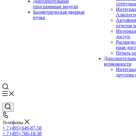
Дополнительные
сотрудни
программные модули
Интеграц
Биометрическая дверная
Алкотест
ручка
Автофор
отчетов н
Интерва
доступ
Распреде
прав дос
Печать п
Дополнительн
возможности
Интеграц
другими 
Телефоны
+ 7 (495) 649-87-58
+ 7 (495) 766-18-58