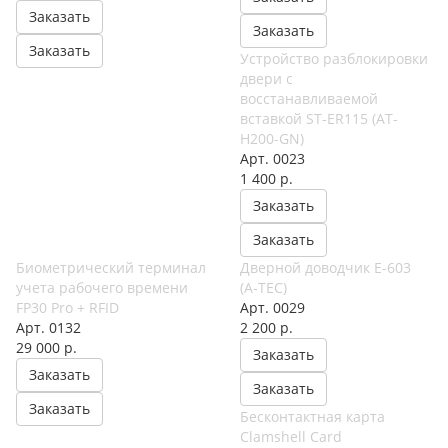
Заказать
Заказать
Заказать
Устройство разблокировки
двери с
восстанавливаемой
вставкой ST-ER115 (AT-
H200-GN)
Арт.
0023
1 400
р.
Заказать
Заказать
Биометрический терминал
Дверной доводчик E-603
учета рабочего времени
(A-TEC)
FP30 Pro + RFID
Арт.
0029
Арт.
0132
2 200
р.
29 000
р.
Заказать
Заказать
Заказать
Заказать
Бесконтактная карта
Clamshell Card