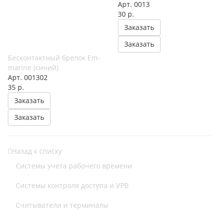
Арт.
0013
30
р.
Заказать
Заказать
Бесконтактный брелок Em-
marine (синий)
Арт.
001302
35
р.
Заказать
Заказать
Назад к списку
Cистемы учета рабочего времени
Системы контроля доступа и УРВ
Считыватели и терминалы