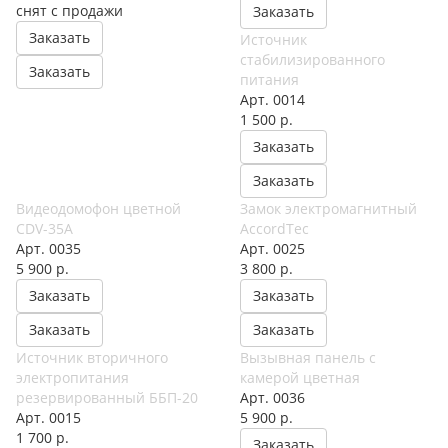
снят с п
р
одажи
Заказать
Заказать
Источник
стабилизированного
Заказать
питания
Арт.
0014
1 500
р.
Заказать
Заказать
Видеодомофон цветной
Замок электромагнитный
CDV-35A
AccordTec
Арт.
0035
Арт.
0025
5 900
р.
3 800
р.
Заказать
Заказать
Заказать
Заказать
Источник вторичного
Вызывная панель с
электропитания
камерой цветная
резервированный ББП-20
Арт.
0036
Арт.
0015
5 900
р.
1 700
р.
Заказать