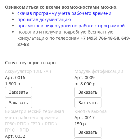
Ознакомиться со всеми возможностями можно,
скачав программу учета рабочего времени
прочитав документацию
просмотрев видео уроки по работе с программой
позвонив и получив подробную бесплатную
консультацию по телефонам
+7 (495) 766-18-58
,
649-
87-58
Сопутствующие товары
Аккумулятор 12В, 7Ач
Модуль фотофиксации
Арт.
0016
Арт.
0009
1 300
р.
от 8 000
р.
Заказать
Заказать
Заказать
Заказать
Биометрический терминал
Кнопка выхода
учета рабочего времени
Арт.
0017
FP30+RFID \ FP20 + RFID \
150
р.
FP10 + RFID
Заказать
Арт.
0032