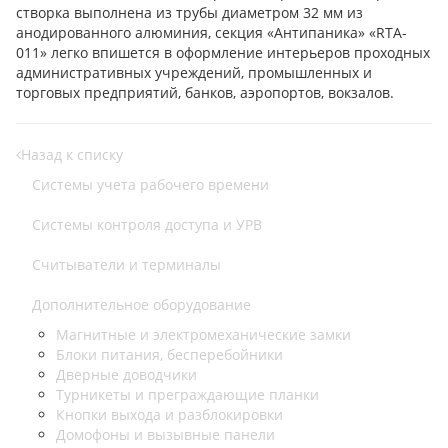
створка выполнена из трубы диаметром 32 мм из
анодированного алюминия, секция «Антипаника» «RTA-
011» легко впишется в оформление интерьеров проходных
административных учреждений, промышленных и
торговых предприятий, банков, аэропортов, вокзалов.
Назад к списку
Cистемы учета рабочего времени
Системы контроля доступа и УРВ
Считыватели и терминалы
Дополнительное оборудование
Магнитные и электромеханические замки
Блоки питания, бесперебойники
Дверные доводчики
Турникеты и преграждающие планки
Кнопки выхода и разблокировки
Домофоны и вызывные панели