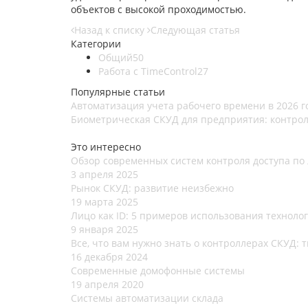
объектов с высокой проходимостью.
Назад к списку
Следующая статья
Категории
Общий
50
Работа с TimeControl
27
Популярные статьи
Автоматизация учета рабочего времени в 2026 г
Биометрическая СКУД для предприятия: контроль
Это интересно
Обзор современных систем контроля доступа по
3 апреля 2025
Рынок СКУД: развитие неизбежно
19 марта 2025
Лицо как ID: 5 примеров использования техноло
9 января 2025
Все, что вам нужно знать о контроллерах СКУД: 
16 декабря 2024
Современные домофонные системы
19 апреля 2020
Системы автоматизации склада