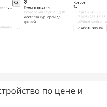
Ковров
ании
Пункты выдачи:
+ 7 (495) 649-87-58
Курьерская служба СДЭК
+ 7 (495) 766-18-58
Доставка курьером до
info@time-control.ru
дверей
омпании
Заказать звонок
тройство по цене и