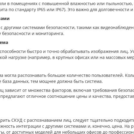
е или в помещениях с повышенной влажностью или пыльностью, 
а по стандарту IP65 или IP67). Это важно для долговечности 
мами
 с другими системами безопасности, такими как видеонаблюде
у безопасности и мониторинга.
тема
о способности быстро и точно обрабатывать изображения лиц. 
кой нагрузке (например, в крупных офисах или на массовых ме
а могла распознавать большое количество пользователей. Коли
е база данных, тем мощнее должна быть система.
ц зависит от множества факторов, включая требования безопа
предлагают отличное соотношение цены и качества, предостав
ить СКУД с распознаванием лиц, следует тщательно подходить 
можность интеграции с другими системами и, конечно, цена. На
ы, от доступных моделей для небольших офисов до профессио