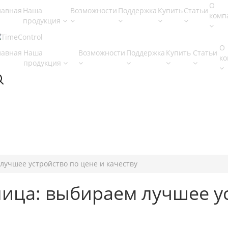
О
лавная
Наша
Возможности
Поддержка
Купить
Статьи
комп
продукция
О
лавная
Наша
Возможности
Поддержка
Купить
Статьи
к
продукция
лучшее устройство по цене и качеству
ица: выбираем лучшее ус