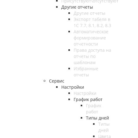
Присутствуют\отсутствуют
Другие отчеты
Другие отчеты
Экспорт табеля в
1С 7.7, 8.1, 8.2, 8.3
Автоматическое
формирование
отчетности
Права доступа на
отчеты по
шаблонам
Избранные
отчеты
Сервис
Настройки
Настройки
График работ
График
работ
Типы дней
Типы
дней
Цвета