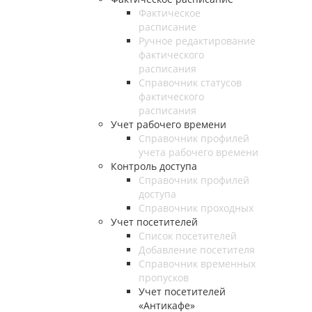
Фактическое
расписание
Ручное редактирование
фактического
расписания
Справочник статусов
фактического
расписания
Учет рабочего времени
Справочник профилей
учета рабочего времени
Контроль доступа
Справочник профилей
доступа
Справочник проходных
Учет посетителей
Список посетителей
Добавление посетителя
Справочник временных
пропусков
Учет посетителей
«Антикафе»