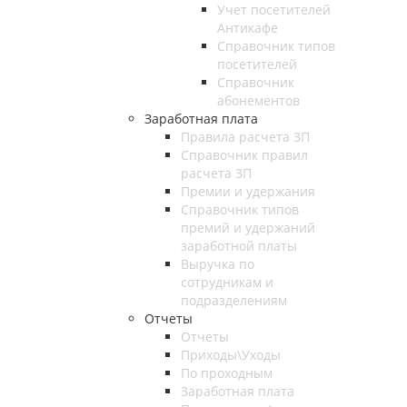
Учет посетителей
Антикафе
Справочник типов
посетителей
Справочник
абонементов
Заработная плата
Правила расчета ЗП
Справочник правил
расчета ЗП
Премии и удержания
Справочник типов
премий и удержаний
заработной платы
Выручка по
сотрудникам и
подразделениям
Отчеты
Отчеты
Приходы\Уходы
По проходным
Заработная плата