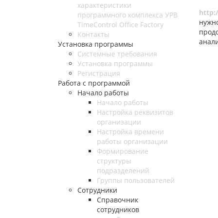
Для 
характеристики
http:
программного комплекса УРВ
нужн
TimeControl Office Factory
прод
Контакты
анали
Установка программы
Системные требования
Установка программы
Регистрация
Работа с программой
Начало работы
Начало работы
Настройка реквизитов
организации
Настройка времени
работы организации
Формирование
структуры
подразделений
Группы пользователей
Сотрудники
Справочник
сотрудников