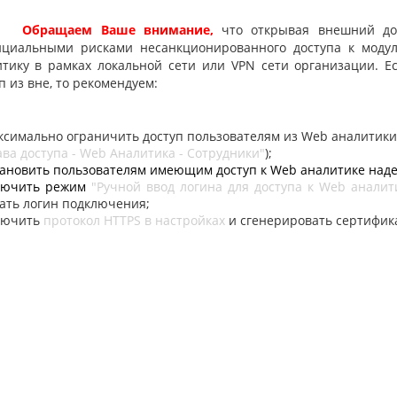
Обращаем Ваше внимание,
что открывая внешний до
нциальными рисками несанкционированного доступа к моду
тику в рамках локальной сети или VPN сети организации. Е
п из вне, то рекомендуем:
симально ограничить доступ пользователям из Web аналитики
ва доступа - Web Аналитика - Сотрудники"
);
ановить пользователям имеющим доступ к Web аналитике над
лючить режим
"Ручной ввод логина для доступа к Web аналит
ать логин подключения;
лючить
протокол HTTPS в настройках
и сгенерировать сертифик