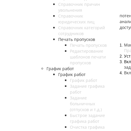
Справочник причин
увольнения
поте
Справочник
анали
юридических лиц
досту
Справочник категорий
сотрудников
Печать пропусков
Мак
Печать пропусков
1.
Пра
Редактирование
Уст
шаблонов печати
2.
Вк
3.
пропусков
зад
График работ
Вк
4.
График работ
График работ
Задание графика
работ
Задание
больничных
(отпусков и т.д.)
Быстрое задание
графика работ
Очистка графика