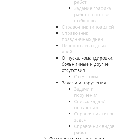
работ
Задание графика
работ на основе
шаблонов
Справочник типов дней
Справочник
праздничных дней
Переносы выходных
дней
Отпуска, командировки,
больничные и другие
отсутствия
Отсутствия
Задачи и поручения
Задачи и
поручения
Список задач/
поручений
Справочник типов
задач
Справочник видов
работ
Фактическое расписание