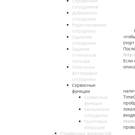
Справочник
сотрудников
Добавление
сотрудника
Редактирование
Если
сотрудника
чтобы
Удаление
(пор
сотрудника
После
Задание
http:
отпечатков
Если 
пальцев
опис
Получение
фотографии
сотрудника
Если
Сервисные
нали
функции
TimeC
Сервисные
проб
функции
локал
Увольнение
вход
сотрудника
route
Групповые
пров
операции
Справочник должностей