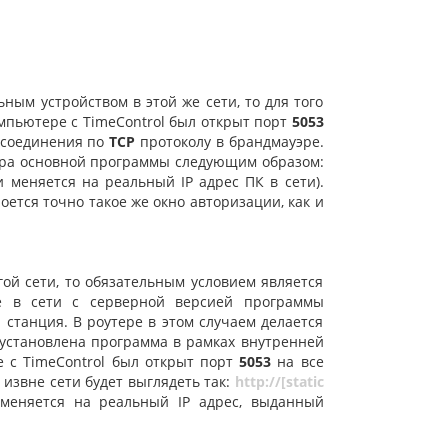
м устройством в этой же сети, то для того
мпьютере с TimeControl был открыт порт
5053
 соединения по
TCP
протоколу в брандмауэре.
рвера основной программы следующим образом:
 меняется на реальный IP адрес ПК в сети).
ется точно такое же окно авторизации, как и
 сети, то обязательным условием является
ре в сети с серверной версией программы
станция. В роутере в этом случаем делается
 установлена программа в рамках внутренней
е с TimeControl был открыт порт
5053
на все
извне сети будет выглядеть так:
http://[static
 меняется на реальный IP адрес, выданный