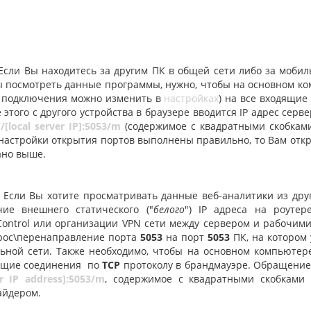
 Вы находитесь за другим ПК в общей сети либо за мобильны
 посмотреть данные программы, нужно, чтобы на основном ко
т подключения можно изменить в
настройках
) на все входящие
 этого с другого устройства в браузере вводится IP адрес се
//[local server IP]:5053/m
(содержимое с квадратными скобками
настройки открытия портов выполнены правильно, то Вам откро
ано выше.
 Вы хотите просматривать данные веб-аналитики из другой
чие внешнего статического ("
белого
") IP адреса на роуте
ontrol или организации VPN сети между сервером и рабочими 
рос\перенаправление порта
5053
на порт
5053
ПК, на котором
ьной сети. Также необходимо, чтобы на основном компьютер
ящие соединения по
TCP
протоколу в брандмауэре. Обращение 
r IP address]:5053/m
, содержимое с квадратными скобками
айдером.