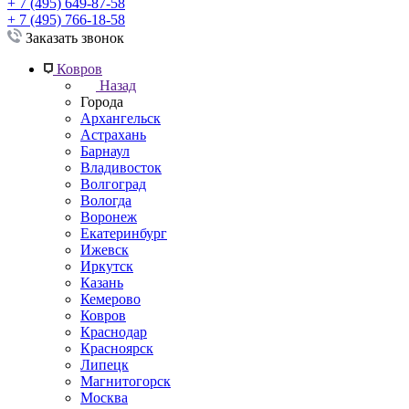
+ 7 (495) 649-87-58
+ 7 (495) 766-18-58
Заказать звонок
Ковров
Назад
Города
Архангельск
Астрахань
Барнаул
Владивосток
Волгоград
Вологда
Воронеж
Екатеринбург
Ижевск
Иркутск
Казань
Кемерово
Ковров
Краснодар
Красноярск
Липецк
Магнитогорск
Москва