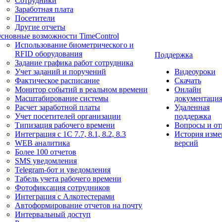
Сотрудники
Заработная плата
Посетители
Другие отчеты
сновные возможности TimeControl
Использование биометрического и
RFID оборудования
Поддержка
Задание графика работ сотрудника
Учет заданий и поручений
Видеоуроки
Фактическое расписание
Скачать
Монитор событий в реальном времени
Онлайн
Масштабирование системы
документаци
Расчет заработной платы
Удаленная
Учет посетителей организации
поддержка
Типизация рабочего времени
Вопросы и от
Интеграция с 1С 7.7, 8.1, 8.2, 8.3
История изме
WEB аналитика
версий
Более 100 отчетов
SMS уведомления
Telegram-бот и уведомления
Табель учета рабочего времени
Фотофиксация сотрудников
Интеграция с Алкотестерами
Автоформирование отчетов на почту
Интервальный доступ