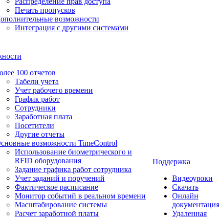
Распределение прав доступа
Печать пропусков
ополнительные возможности
Интеграция с другими системами
жности
олее 100 отчетов
Табели учета
Учет рабочего времени
График работ
Сотрудники
Заработная плата
Посетители
Другие отчеты
сновные возможности TimeControl
Использование биометрического и
RFID оборудования
Поддержка
Задание графика работ сотрудника
Учет заданий и поручений
Видеоуроки
Фактическое расписание
Скачать
Монитор событий в реальном времени
Онлайн
Масштабирование системы
документаци
Расчет заработной платы
Удаленная