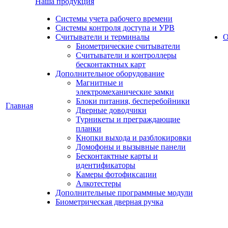
Наша продукция
Cистемы учета рабочего времени
Системы контроля доступа и УРВ
Считыватели и терминалы
О
Биометрические считыватели
Считыватели и контроллеры
бесконтактных карт
Дополнительное оборудование
Магнитные и
электромеханические замки
Блоки питания, бесперебойники
Главная
Дверные доводчики
Турникеты и преграждающие
планки
Кнопки выхода и разблокировки
Домофоны и вызывные панели
Бесконтактные карты и
идентификаторы
Камеры фотофиксации
Алкотестеры
Дополнительные программные модули
Биометрическая дверная ручка