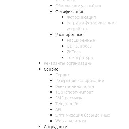
Обновление устройств
Фотофиксация
Фотофиксация
Загрузка фотофиксации с
устройств
Расширенные
Расширенные
GET запросы
ZKTeco
Температура
Реквизиты организации
Сервис
Сервис
Резервное копирование
Электронная почта
1С экспорт/импорт
SMS рассылка
Telegram бот
API
Оптимизация базы данных
Web аналитика
Сотрудники