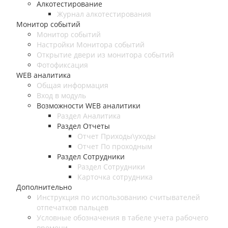
Алкотестирование
Журнал алкотестирования
Монитор событий
Монитор событий
Настройки Монитора событий
Открытие двери из монитора событий
Фотофиксация
WEB аналитика
Общая информация
Вход в модуль
Возможности WEB аналитики
Раздел Аналитика
Раздел Отчеты
Отчет Приходы\уходы
Отчет По проходным
Раздел Сотрудники
Раздел Сотрудники
Карточка сотрудника
Дополнительно
Инструкция по использованию считывателей
отпечатков пальцев
Условные обозначения в табеле учета рабочего
времени