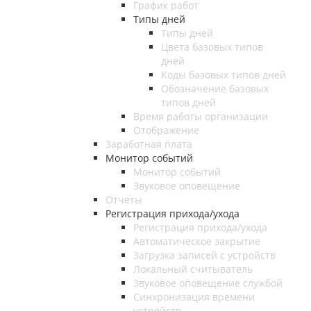
График работ
Типы дней
Типы дней
Цвета базовых типов
дней
Коды базовых типов дней
Обозначение базовых
типов дней
Время работы организации
Отображение
Заработная плата
Монитор событий
Монитор событий
Звуковое оповещение
Отчеты
Регистрация прихода/ухода
Регистрация прихода/ухода
Автоматическое закрытие
Загрузка записей с устройств
Локальный считыватель
Звуковое оповещение службой
Синхронизация времени
устройств