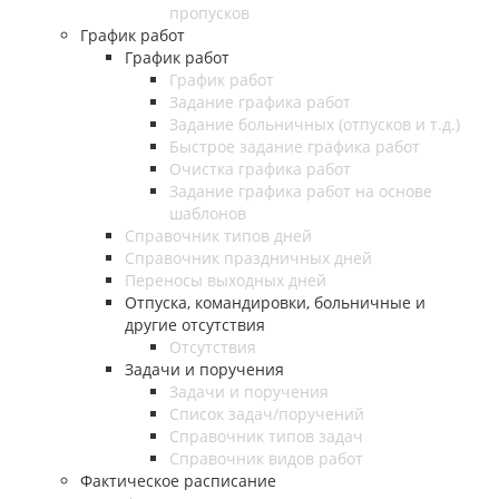
пропусков
График работ
График работ
График работ
Задание графика работ
Задание больничных (отпусков и т.д.)
Быстрое задание графика работ
Очистка графика работ
Задание графика работ на основе
шаблонов
Справочник типов дней
Справочник праздничных дней
Переносы выходных дней
Отпуска, командировки, больничные и
другие отсутствия
Отсутствия
Задачи и поручения
Задачи и поручения
Список задач/поручений
Справочник типов задач
Справочник видов работ
Фактическое расписание