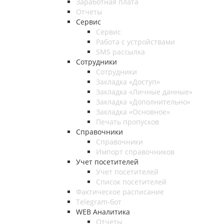
Заработная плата
Отчеты
Сервис
Сервис
Работа с устройствами
SMS рассылка
Сотрудники
Сотрудники
Закладка «Доступ»
Закладка «Личные данные»
Закладка «Дополнительно»
Закладка «Основное»
Печать пропусков
Справочники
Справочники
Импорт справочников
Учет посетителей
Учет посетителей
Список посетителей
Фактическое расписание
Telegram-бот
WEB Аналитика
Отчеты