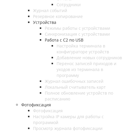
Сотрудники
Журнал событий
Резервное копирование
Устройства
Режимы работы с устройствами
Синхронизация с устройствами
Работа с C2 по USB
Настройка терминала в
конфигураторе устройств
Добавление новых сотрудников
Перенос записей приходов и
уходов из терминала в
программу
Журнал ошибочных записей
Локальный считыватель карт
Полное обновление устройств по
расписанию
Фотофиксация
Фотофиксация
Настройка IP камеры для работы с
программой
Просмотр журнала фотофиксации