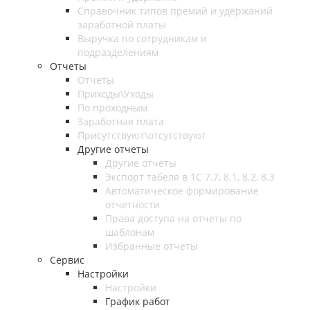
Справочник типов премий и удержаний
заработной платы
Выручка по сотрудникам и
подразделениям
Отчеты
Отчеты
Приходы\Уходы
По проходным
Заработная плата
Присутствуют\отсутствуют
Другие отчеты
Другие отчеты
Экспорт табеля в 1С 7.7, 8.1, 8.2, 8.3
Автоматическое формирование
отчетности
Права доступа на отчеты по
шаблонам
Избранные отчеты
Сервис
Настройки
Настройки
График работ