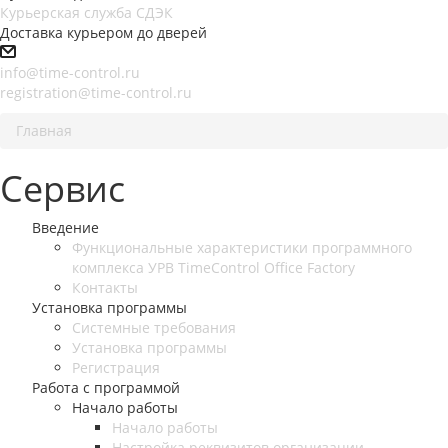
Курьерская служба СДЭК
Доставка курьером до дверей
info@time-control.ru
registration@time-control.ru
Главная
Сервис
Введение
Функциональные характеристики программного
комплекса УРВ TimeControl Office Factory
Контакты
Установка программы
Системные требования
Установка программы
Регистрация
Работа с программой
Начало работы
Начало работы
Настройка реквизитов организации