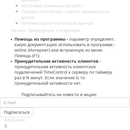
Настройка локальных устройст
Перенос отпечатков с одного терминала на
другой
Оптимизация\очистка базы данных
Начало
Предыдущая
Следующая
Помощь из программы -
параметр определяет,
•
какую документацию использовать в программе -
online (Интернет) или встроенную из меню
Помощь (F1);
Принудительная активность клиентов -
•
принудительная активность клиентских
подключений TimeControl к серверу по таймеру
раз в N минут. Если значение 0, то
принудительной активности нет.
Подписывайтесь на новости и акции:
Компания