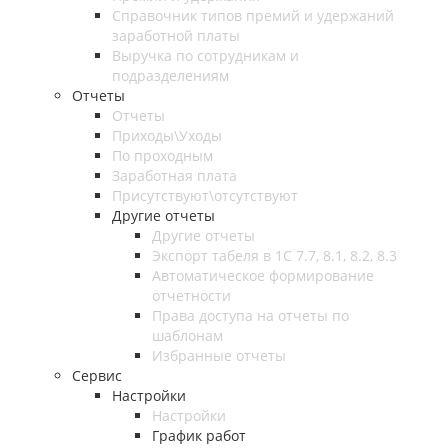
Справочник типов премий и удержаний
заработной платы
Выручка по сотрудникам и
подразделениям
Отчеты
Отчеты
Приходы\Уходы
По проходным
Заработная плата
Присутствуют\отсутствуют
Другие отчеты
Другие отчеты
Экспорт табеля в 1С 7.7, 8.1, 8.2, 8.3
Автоматическое формирование
отчетности
Права доступа на отчеты по
шаблонам
Избранные отчеты
Сервис
Настройки
Настройки
График работ