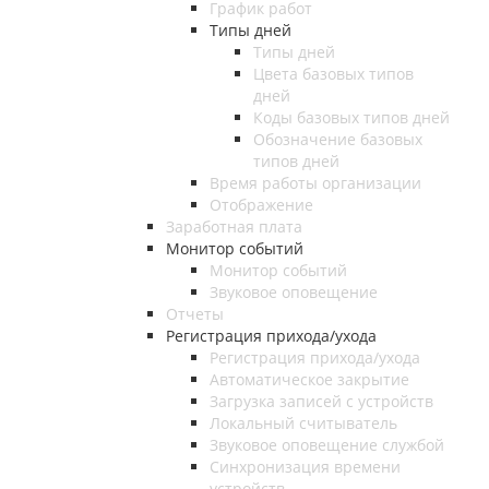
График работ
Типы дней
Типы дней
Цвета базовых типов
дней
Коды базовых типов дней
Обозначение базовых
типов дней
Время работы организации
Отображение
Заработная плата
Монитор событий
Монитор событий
Звуковое оповещение
Отчеты
Регистрация прихода/ухода
Регистрация прихода/ухода
Автоматическое закрытие
Загрузка записей с устройств
Локальный считыватель
Звуковое оповещение службой
Синхронизация времени
устройств