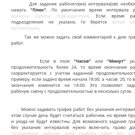
Для задания рабочего(их) интервала(ов) необхо
нажать
"Плюс"
. По умолчанию время интервала р
времени работы подразделения
. Если время ра
подразделения не указано, то берется
время ра
организации
.
Так же можно задать свой комментарий к дню гра
работ.
Если в поле
"Часов"
или
"Минут"
ука
продолжительность более 24, то время окончания р
скорректируется с учетом заданной продолжительнос
примеру, если задано время начала 18:00, а часов 20, то 
окончания изменится на 14:00. Это позволяет зад
рабочую смену с продолжительностью в несколько суток.
Можно задавать график работ без указания интервал
этом случае день будет считаться рабочим, но время пр
и ухода не будут известны. Для возможного задания гр
без указания интервалов нужно включить право до
"Добавление рабочих дней графика работ без раб