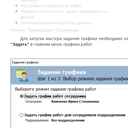
Настройка локальных устройст
Перенос отпечатков с одного терминала на
другой
Оптимизация\очистка базы данных
Начало
Предыдущая
Следующая
Для запуска мастера задания графика необходимо н
"Задать"
в главном меню графика работ.