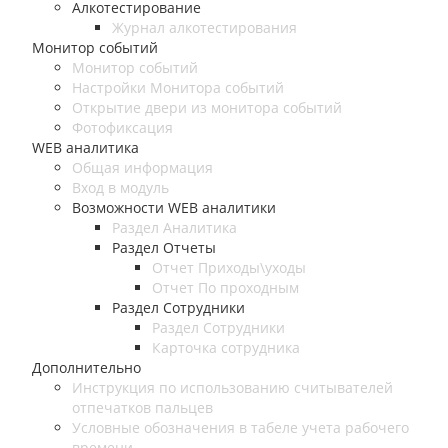
Алкотестирование
Журнал алкотестирования
Монитор событий
Монитор событий
Настройки Монитора событий
Открытие двери из монитора событий
Фотофиксация
WEB аналитика
Общая информация
Вход в модуль
Возможности WEB аналитики
Раздел Аналитика
Раздел Отчеты
Отчет Приходы\уходы
Отчет По проходным
Раздел Сотрудники
Раздел Сотрудники
Карточка сотрудника
Дополнительно
Инструкция по использованию считывателей
отпечатков пальцев
Условные обозначения в табеле учета рабочего
времени