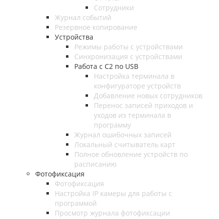
Сотрудники
Журнал событий
Резервное копирование
Устройства
Режимы работы с устройствами
Синхронизация с устройствами
Работа с C2 по USB
Настройка терминала в
конфигураторе устройств
Добавление новых сотрудников
Перенос записей приходов и
уходов из терминала в
программу
Журнал ошибочных записей
Локальный считыватель карт
Полное обновление устройств по
расписанию
Фотофиксация
Фотофиксация
Настройка IP камеры для работы с
программой
Просмотр журнала фотофиксации