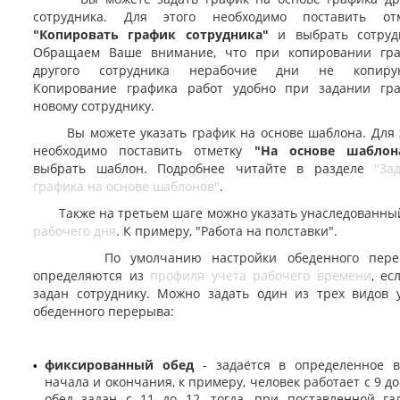
сотрудника. Для этого необходимо поставить отм
"Копировать график сотрудника"
и выбрать сотруд
Обращаем Ваше внимание, что при копировании гр
другого сотрудника нерабочие дни не копирую
Копирование графика работ удобно при задании гр
новому сотруднику.
Вы можете указать график на основе шаблона. Для 
необходимо поставить отметку
"На основе шаблон
выбрать шаблон. Подробнее читайте в разделе
"За
графика на основе шаблонов"
.
Также на третьем шаге можно указать унаследованн
рабочего дня
. К примеру, "Работа на полставки".
По умолчанию настройки обеденного пере
определяются из
профиля учета рабочего времени
, ес
задан сотруднику. Можно задать один из трех видов 
обеденного перерыва:
фиксированный обед
- задаётся в определенное 
•
начала и окончания, к примеру, человек работает с 9 до 
обед задан с 11 до 12, тогда, при поставленной га