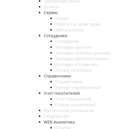
Заработная плата
Отчеты
Сервис
Сервис
Работа с устройствами
SMS рассылка
Сотрудники
Сотрудники
Закладка «Доступ»
Закладка «Личные данные»
Закладка «Дополнительно»
Закладка «Основное»
Печать пропусков
Справочники
Справочники
Импорт справочников
Учет посетителей
Учет посетителей
Список посетителей
Фактическое расписание
Telegram-бот
WEB Аналитика
Отчеты