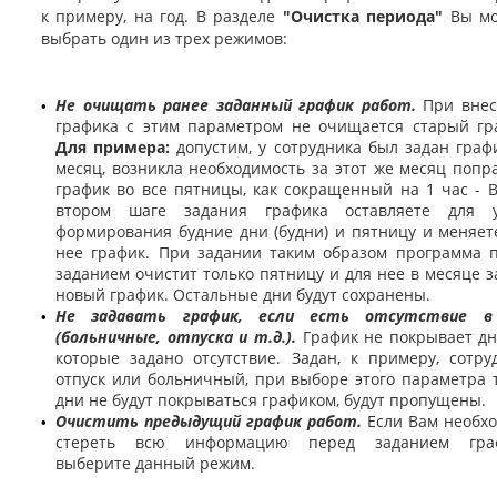
к примеру, на год. В разделе
"Очистка периода"
Вы мо
выбрать один из трех режимов:
Не очищать ранее заданный график работ.
При вне
•
графика с этим параметром не очищается старый гр
Для примера:
допустим, у сотрудника был задан граф
месяц, возникла необходимость за этот же месяц попр
график во все пятницы, как сокращенный на 1 час - 
втором шаге задания графика оставляете для у
формирования будние дни (будни) и пятницу и меняет
нее график. При задании таким образом программа 
заданием очистит только пятницу и для нее в месяце з
новый график. Остальные дни будут сохранены.
Не задавать график, если есть отсутствие в
•
(больничные, отпуска и т.д.).
График не покрывает дн
которые задано отсутствие. Задан, к примеру, сотру
отпуск или больничный, при выборе этого параметра 
дни не будут покрываться графиком, будут пропущены.
Очистить предыдущий график работ.
Если Вам необх
•
стереть всю информацию перед заданием граф
выберите данный режим.