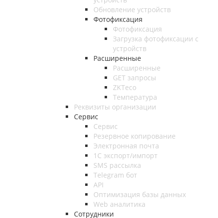
Обновление устройств
Фотофиксация
Фотофиксация
Загрузка фотофиксации с
устройств
Расширенные
Расширенные
GET запросы
ZKTeco
Температура
Реквизиты организации
Сервис
Сервис
Резервное копирование
Электронная почта
1С экспорт/импорт
SMS рассылка
Telegram бот
API
Оптимизация базы данных
Web аналитика
Сотрудники