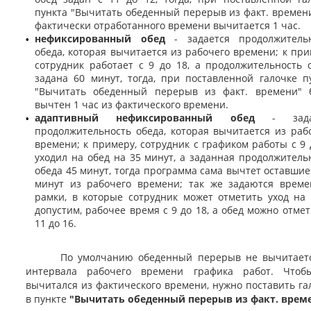
пункта "Вычитать обеденный перерыв из факт. времени
фактически отработанного времени вычитается 1 час.
нефиксированный обед
- задается продолжительн
•
обеда, которая вычитается из рабочего времени; к при
сотрудник работает с 9 до 18, а продолжительность 
задана 60 минут, тогда, при поставленной галочке п
"Вычитать обеденный перерыв из факт. времени" 
вычтен 1 час из фактического времени.
адаптивный нефиксированный обед
- зада
•
продолжительность обеда, которая вычитается из раб
времени; к примеру, сотрудник с графиком работы с 9 
уходил на обед на 35 минут, а заданная продолжитель
обеда 45 минут, тогда программа сама вычтет оставшие
минут из рабочего времени; так же задаются врем
рамки, в которые сотрудник может отметить уход на 
допустим, рабочее время с 9 до 18, а обед можно отмет
11 до 16.
По умолчанию обеденный перерыв не вычитаетс
интервала рабочего времени графика работ. Чтоб
вычитался из фактического времени, нужно поставить га
в пункте
"Вычитать обеденный перерыв из факт. врем