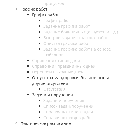
пропусков
График работ
График работ
График работ
Задание графика работ
Задание больничных (отпусков и т.д.)
Быстрое задание графика работ
Очистка графика работ
Задание графика работ на основе
шаблонов
Справочник типов дней
Справочник праздничных дней
Переносы выходных дней
Отпуска, командировки, больничные и
другие отсутствия
Отсутствия
Задачи и поручения
Задачи и поручения
Список задач/поручений
Справочник типов задач
Справочник видов работ
Фактическое расписание