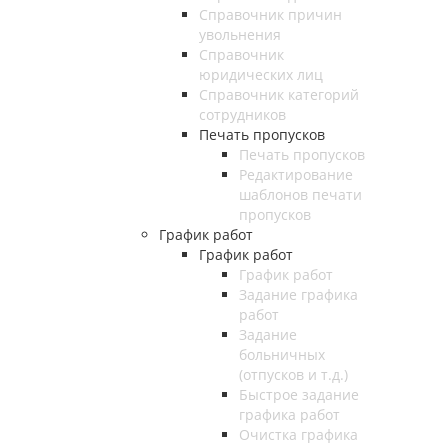
Справочник причин
увольнения
Справочник
юридических лиц
Справочник категорий
сотрудников
Печать пропусков
Печать пропусков
Редактирование
шаблонов печати
пропусков
График работ
График работ
График работ
Задание графика
работ
Задание
больничных
(отпусков и т.д.)
Быстрое задание
графика работ
Очистка графика