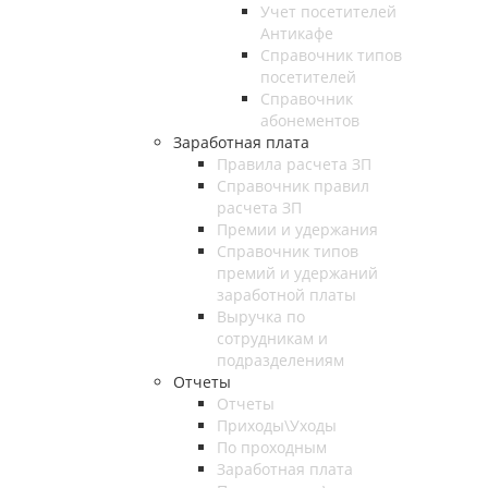
Учет посетителей
Антикафе
Справочник типов
посетителей
Справочник
абонементов
Заработная плата
Правила расчета ЗП
Справочник правил
расчета ЗП
Премии и удержания
Справочник типов
премий и удержаний
заработной платы
Выручка по
сотрудникам и
подразделениям
Отчеты
Отчеты
Приходы\Уходы
По проходным
Заработная плата