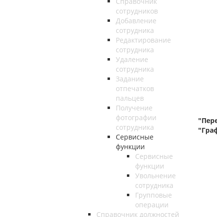
Справочник
сотрудников
Добавление
сотрудника
Редактирование
сотрудника
Удаление
сотрудника
Задание
отпечатков
пальцев
Получение
Прос
фотографии
"Пер
сотрудника
"Гра
Сервисные
функции
Сервисные
функции
Увольнение
сотрудника
Групповые
операции
Справочник должностей