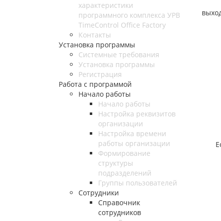
Если
характеристики
выход
программного комплекса УРВ
TimeControl Office Factory
Контакты
Установка программы
Системные требования
Установка программы
Регистрация
Работа с программой
Начало работы
Начало работы
Настройка реквизитов
организации
Настройка времени
работы организации
Если
Формирование
структуры
подразделений
Группы пользователей
Сотрудники
Справочник
сотрудников