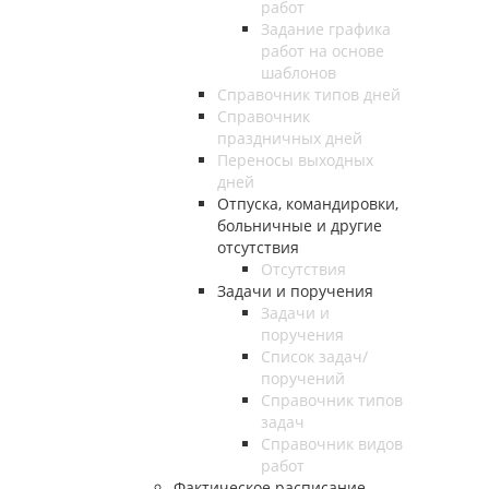
работ
Задание графика
работ на основе
шаблонов
Справочник типов дней
Справочник
праздничных дней
Переносы выходных
дней
Отпуска, командировки,
больничные и другие
отсутствия
Отсутствия
Задачи и поручения
Задачи и
поручения
Список задач/
поручений
Справочник типов
задач
Справочник видов
работ
Фактическое расписание