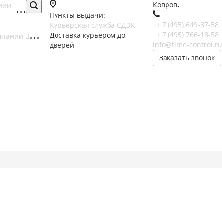
Ковров
нии
Пункты выдачи:
+ 7 (495) 649-87-58
Курьерская служба СДЭК
+ 7 (495) 766-18-58
Доставка курьером до
мпании
info@time-control.ru
дверей
Заказать звонок