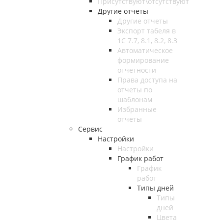
Присутствуют\отсутствуют
Другие отчеты
Другие отчеты
Экспорт табеля в
1С 7.7, 8.1, 8.2, 8.3
Автоматическое
формирование
отчетности
Права доступа на
отчеты по
шаблонам
Избранные
отчеты
Сервис
Настройки
Настройки
График работ
График
работ
Типы дней
Типы
дней
Цвета