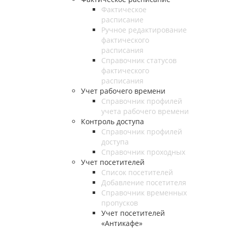
Фактическое
расписание
Ручное редактирование
фактического
расписания
Справочник статусов
фактического
расписания
Учет рабочего времени
Справочник профилей
учета рабочего времени
Контроль доступа
Справочник профилей
доступа
Справочник проходных
Учет посетителей
Список посетителей
Добавление посетителя
Справочник временных
пропусков
Учет посетителей
«Антикафе»