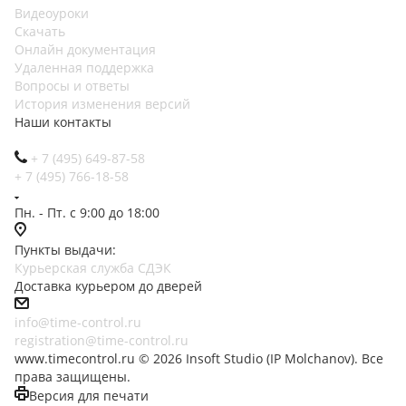
Видеоуроки
Скачать
Онлайн документация
Удаленная поддержка
Вопросы и ответы
История изменения версий
Наши контакты
+ 7 (495) 649-87-58
+ 7 (495) 766-18-58
Пн. - Пт. с 9:00 до 18:00
Пункты выдачи:
Курьерская служба СДЭК
Доставка курьером до дверей
info@time-control.ru
registration@time-control.ru
www.timecontrol.ru © 2026 Insoft Studio (IP Molchanov). Все
права защищены.
Версия для печати