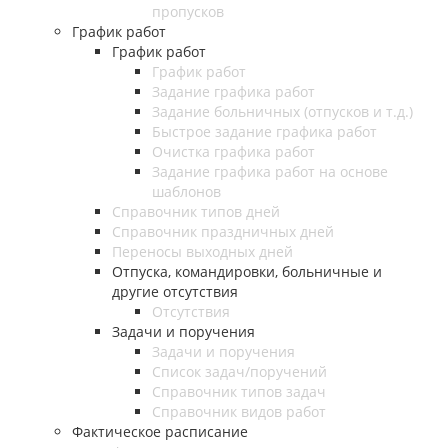
пропусков
График работ
График работ
График работ
Задание графика работ
Задание больничных (отпусков и т.д.)
Быстрое задание графика работ
Очистка графика работ
Задание графика работ на основе
шаблонов
Справочник типов дней
Справочник праздничных дней
Переносы выходных дней
Отпуска, командировки, больничные и
другие отсутствия
Отсутствия
Задачи и поручения
Задачи и поручения
Список задач/поручений
Справочник типов задач
Справочник видов работ
Фактическое расписание