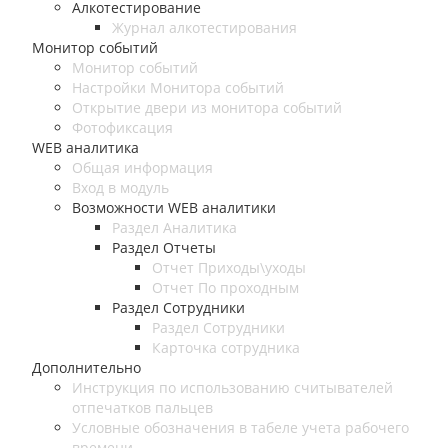
Алкотестирование
Журнал алкотестирования
Монитор событий
Монитор событий
Настройки Монитора событий
Открытие двери из монитора событий
Фотофиксация
WEB аналитика
Общая информация
Вход в модуль
Возможности WEB аналитики
Раздел Аналитика
Раздел Отчеты
Отчет Приходы\уходы
Отчет По проходным
Раздел Сотрудники
Раздел Сотрудники
Карточка сотрудника
Дополнительно
Инструкция по использованию считывателей
отпечатков пальцев
Условные обозначения в табеле учета рабочего
времени