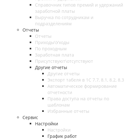
Справочник типов премий и удержаний
заработной платы
Выручка по сотрудникам и
подразделениям
Отчеты
Отчеты
Приходы\Уходы
По проходным
Заработная плата
Присутствуют\отсутствуют
Другие отчеты
Другие отчеты
Экспорт табеля в 1С 7.7, 8.1, 8.2, 8.3
Автоматическое формирование
отчетности
Права доступа на отчеты по
шаблонам
Избранные отчеты
Сервис
Настройки
Настройки
График работ