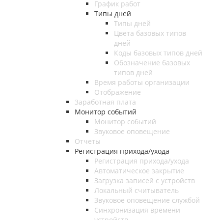
График работ
Типы дней
Типы дней
Цвета базовых типов
дней
Коды базовых типов дней
Обозначение базовых
типов дней
Время работы организации
Отображение
Заработная плата
Монитор событий
Монитор событий
Звуковое оповещение
Отчеты
Регистрация прихода/ухода
Регистрация прихода/ухода
Автоматическое закрытие
Загрузка записей с устройств
Локальный считыватель
Звуковое оповещение службой
Синхронизация времени
устройств