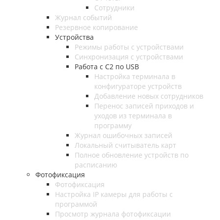
Сотрудники
Журнал событий
Резервное копирование
Устройства
Режимы работы с устройствами
Синхронизация с устройствами
Работа с C2 по USB
Настройка терминала в
конфигураторе устройств
Добавление новых сотрудников
Перенос записей приходов и
уходов из терминала в
программу
Журнал ошибочных записей
Локальный считыватель карт
Полное обновление устройств по
расписанию
Фотофиксация
Фотофиксация
Настройка IP камеры для работы с
программой
Просмотр журнала фотофиксации