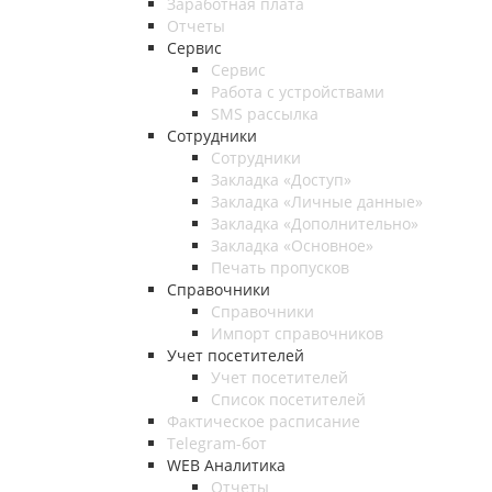
Заработная плата
Отчеты
Сервис
Сервис
Работа с устройствами
SMS рассылка
Сотрудники
Сотрудники
Закладка «Доступ»
Закладка «Личные данные»
Закладка «Дополнительно»
Закладка «Основное»
Печать пропусков
Справочники
Справочники
Импорт справочников
Учет посетителей
Учет посетителей
Список посетителей
Фактическое расписание
Telegram-бот
WEB Аналитика
Отчеты