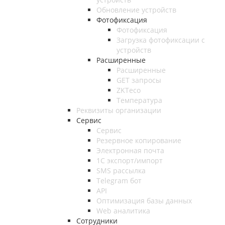
Обновление устройств
Фотофиксация
Фотофиксация
Загрузка фотофиксации с
устройств
Расширенные
Расширенные
GET запросы
ZKTeco
Температура
Реквизиты организации
Сервис
Сервис
Резервное копирование
Электронная почта
1С экспорт/импорт
SMS рассылка
Telegram бот
API
Оптимизация базы данных
Web аналитика
Сотрудники