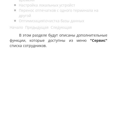
Настройка локальных устройст
Перенос отпечатков с одного терминала на
другой
Оптимизация\очистка базы данных
Начало
Предыдущая
Следующая
В этом разделе будут описаны дополнительные
функции, которые доступны из меню
"Сервис"
списка сотрудников.